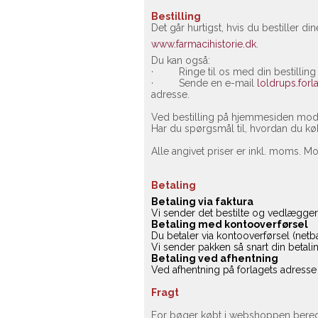
Bestilling
Det går hurtigst, hvis du bestiller 
www.farmacihistorie.dk
.
Du kan også:
· Ringe til os med din bestilling 
· Sende en e-mail
loldrups.forl
adresse.
Ved bestilling på hjemmesiden modt
Har du spørgsmål til, hvordan du kø
Alle angivet priser er inkl. moms. 
Betaling
Betaling via faktura
Vi sender det bestilte og vedlægger 
Betaling med kontooverførsel
Du
betaler via kontooverførsel (netb
Vi sender pakken så snart din betalin
Betaling ved afhentning
Ved afhentning på forlagets adresse e
Fragt
For bøger købt i webshoppen bereg