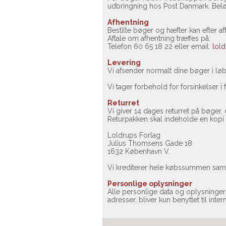
udbringning hos Post Danmark. Belø
Afhentning
Bestilte bøger og hæfter kan efter a
Aftale om afhentning træffes på:
Telefon 60 65 18 22 eller email:
lold
Levering
Vi afsender normalt dine bøger i løbe
Vi tager forbehold for forsinkelser i
Returret
Vi giver 14 dages returret på bøger
Returpakken skal indeholde en kopi a
Loldrups Forlag
Julius Thomsens Gade 18
1632 København V.
Vi krediterer hele købssummen samt
Personlige oplysninger
Alle personlige data og oplysninger b
adresser, bliver kun benyttet til int