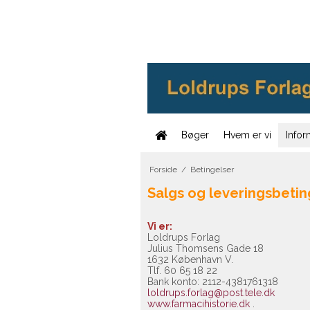
Bøger
Hvem er vi
Infor
Forside
/
Betingelser
Salgs og leveringsbetin
Vi er:
Loldrups Forlag
Julius Thomsens Gade 18
1632 København V.
Tlf. 60 65 18 22
Bank konto: 2112-4381761318
loldrups.forlag@post.tele.dk
www.farmacihistorie.dk
.