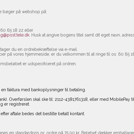
dine bøger på webshop på:
60 65 18 22 eller
ag@post.tele.dk
. Husk at angive bogens titel samt dit eget navn, adre
ager du en ordrebekræftelse via e-mail.
ber på vores hjemmeside, er du velkommen til at ringe til os: 60 65 
Momsbeløbet er udspecificeret på ordren.
en faktura med bankoplysninger til betaling.
ank). Overførslen skal ske til: 2112-4381761318, eller med MobilePay t
g er registreret.
fter aftale bedes det bestilte betalt kontant.
nes en standardpris pr. ordre på 75,00 kr. Beløbet dækker emballa