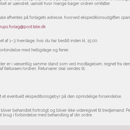
bet er uændret, uanset hvor mange bøger ordren omfatter.
ftale afhentes på forlagets adresse, hvorved ekspeditionsudgiften spar
rups.forlag@post.tele.dk
t af 1–3 hverdage, hvis du har bestilt inden kl. 15.00.
 forbindelse med helligdage og ferier.
, der er i væsentlig samme stand som ved modtagelsen, regnet fra d
f fakturaen/ordren. Returvarer skal sendes til:
 et eventuelt ekspeditionsgebyr på den oprindelige forsendelse.
liver behandlet fortroligt og bliver ikke videregivet til tredjemand. Pe
ernt brug i forbindelse med behandling af din ordre.